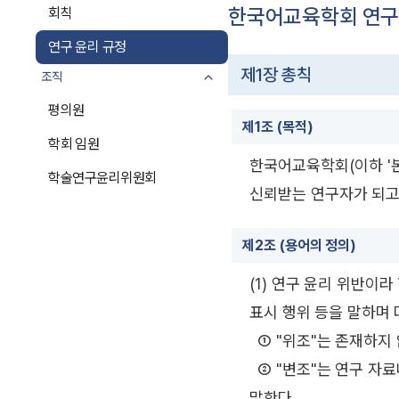
한국어교육학회 연구
회칙
연구 윤리 규정
제1장 총칙
조직
평의원
제1조 (목적)
학회 임원
한국어교육학회(이하 '본
학술연구윤리위원회
신뢰받는 연구자가 되고
제2조 (용어의 정의)
(1) 연구 윤리 위반이라
표시 행위 등을 말하며 
① "위조"는 존재하지 
② "변조"는 연구 자
말한다.