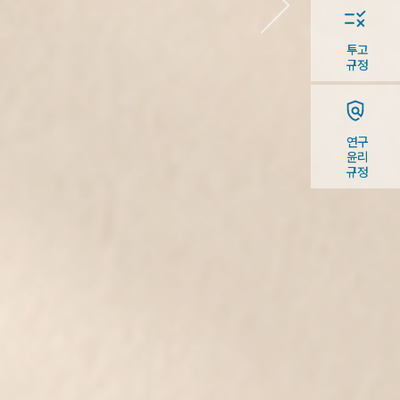
투고
규정
연구
윤리
규정