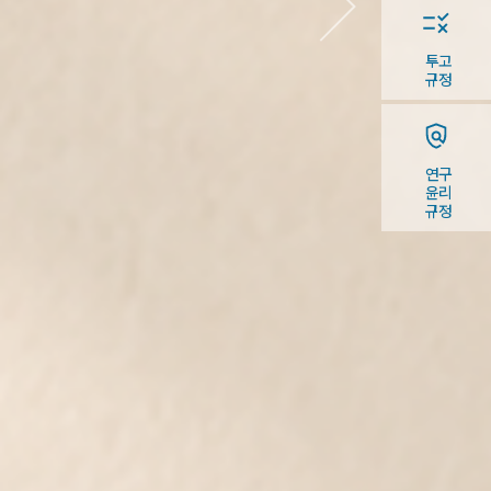
투고
규정
연구
윤리
규정