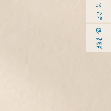
투고
규정
연구
윤리
규정