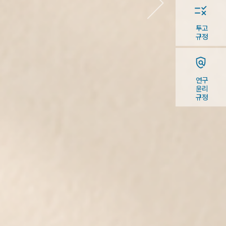
투고
규정
연구
윤리
규정