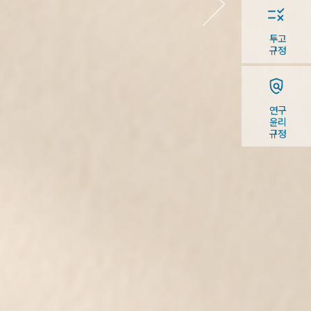
투고
규정
연구
윤리
규정