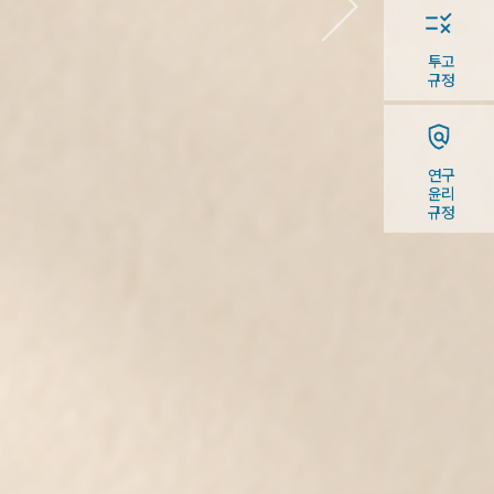
투고
규정
연구
윤리
규정