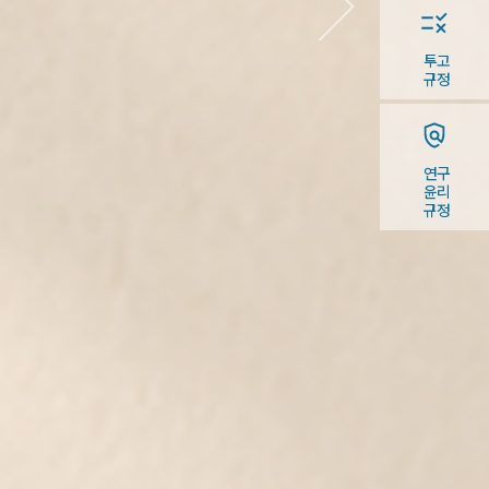
투고
규정
연구
윤리
규정